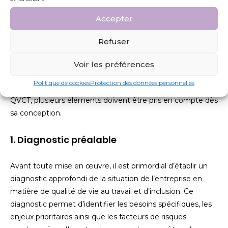
économique, responsabilité sociale et épanouissement
des individus.
Accepter
Refuser
Les éléments clés d’un Accord QVCT
efficace
Voir les préférences
Politique de cookies
Protection des données personnelles
Pour garantir l’efficacité et la pertinence d’un Accord
QVCT, plusieurs éléments doivent être pris en compte dès
sa conception.
1. Diagnostic préalable
Avant toute mise en œuvre, il est primordial d’établir un
diagnostic approfondi de la situation de l’entreprise en
matière de qualité de vie au travail et d’inclusion. Ce
diagnostic permet d’identifier les besoins spécifiques, les
enjeux prioritaires ainsi que les facteurs de risques