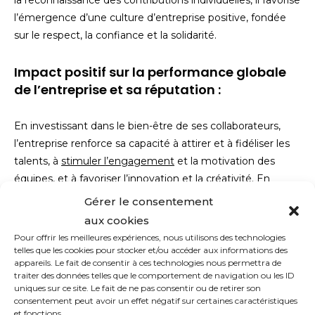
la reconnaissance des contributions individuelles, il favorise
l’émergence d’une culture d’entreprise positive, fondée
sur le respect, la confiance et la solidarité.
Impact positif sur la performance globale
de l’entreprise et sa réputation :
En investissant dans le bien-être de ses collaborateurs,
l’entreprise renforce sa capacité à attirer et à fidéliser les
talents, à
stimuler l’engagement
et la motivation des
équipes, et à favoriser l’innovation et la créativité. En
améliorant la qualité de vie au travail, elle contribue à
Gérer le consentement
renforcer sa réputation d’employeur attractif et
aux cookies
responsable, tout en bénéficiant d’une meilleure image
Pour offrir les meilleures expériences, nous utilisons des technologies
de marque et d’une plus grande attractivité auprès des
telles que les cookies pour stocker et/ou accéder aux informations des
appareils. Le fait de consentir à ces technologies nous permettra de
clients, des partenaires et des investisseurs. En somme,
traiter des données telles que le comportement de navigation ou les ID
l’Accord QVCT représente un levier stratégique pour
uniques sur ce site. Le fait de ne pas consentir ou de retirer son
consentement peut avoir un effet négatif sur certaines caractéristiques
l’entreprise, lui permettant de concilier performance
et fonctions.