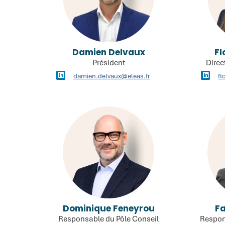
Damien Delvaux
Fl
Président
Direc
damien.delvaux@eleas.fr
fl
Dominique Feneyrou
F
Responsable du Pôle Conseil
Respon