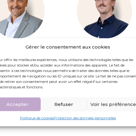
an-Pierre Grou
Antoine Paris
Gérer le consentement aux cookies
int de la direction des
Chargé de marketing &
opérations
communication
r offrir les meilleures expériences, nous utilisons des technologies telles que les
anpierre.grou@eleas.fr
antoine.paris@eleas.fr
kies pour stocker et/ou accéder aux informations des appareils. Le fait de
sentir à ces technologies nous permettra de traiter des données telles que le
portement de navigation ou les ID uniques sur ce site. Le fait de ne pas consen
de retirer son consentement peut avoir un effet négatif sur certaines
actéristiques et fonctions.
Accepter
Refuser
Voir les préférenc
Politique de cookies
Protection des données personnelles