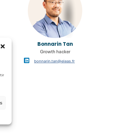
Bonnarin Tan
Growth hacker
bonnarin.tan@eleas.fr
tir
es