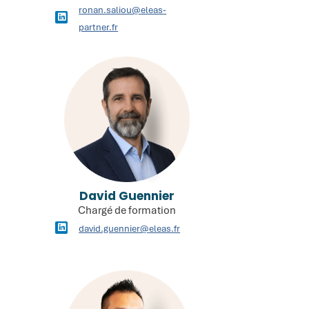
ronan.saliou@eleas-
partner.fr
David Guennier
Chargé de formation
david.guennier@eleas.fr