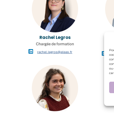
Rachel Legros
Je
Adjo
Chargée de formation
Pou
rachel.legros@eleas.fr
je
coo
con
com
ou 
car