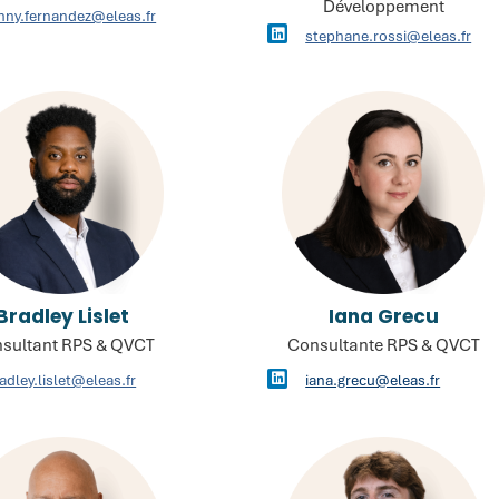
Développement
nny.fernandez@eleas.fr
stephane.rossi@eleas.fr
Bradley Lislet
Iana Grecu
sultant RPS & QVCT
Consultante RPS & QVCT
adley.lislet@eleas.fr
iana.grecu@eleas.fr