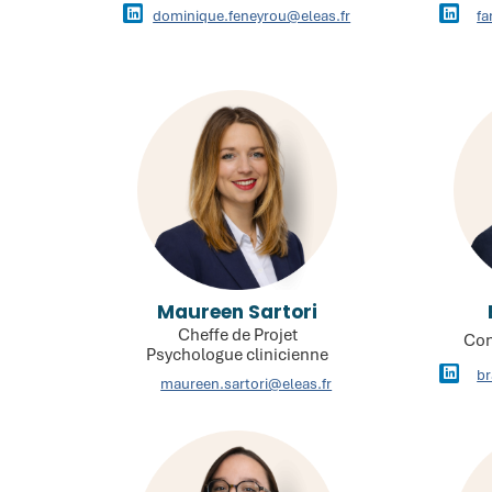
dominique.feneyrou@eleas.fr
fa
Maureen Sartori
Cheffe de Projet
Con
Psychologue clinicienne
br
maureen.sartori@eleas.fr