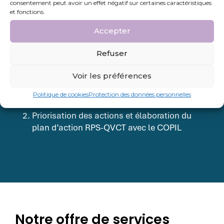
Communication au COPIL des résultats de
consentement peut avoir un effet négatif sur certaines caractéristiques
et fonctions.
l’enquête quantitative
Etude qualitative
Accepter
Validation du diagnostic par le COPIL
Refuser
Phase 3 : Mise en place du plan
Voir les préférences
d'action
Politique de cookies
Protection des données personnelles
Propositions des mesures
Priorisation des actions et élaboration du
plan d’action RPS-QVCT avec le COPIL
Notre offre de services