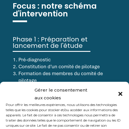
Focus : notre schéma
d'intervention
Phase 1 : Préparation et
lancement de l'étude
Pré-diagnostic
Constitution d’un comité de pilotage
Formation des membres du comité de
pilotage
Ajustement conjoint de la méthodologie
Gérer le consentement
aux cookies
Phase 2 : Réalisation du
Pour offrir les meilleures expériences, nous utilisons des technologies
diagnostic
telles que les cookies pour stocker et/ou accéder aux informations des
appareils. Le fait de consentir à ces technologies nous permettra de
traiter des données telles que le comportement de navigation ou les ID
Démarche quantitative : le questionnaire
uniques sur ce site. Le fait de ne pas consentir ou de retirer son