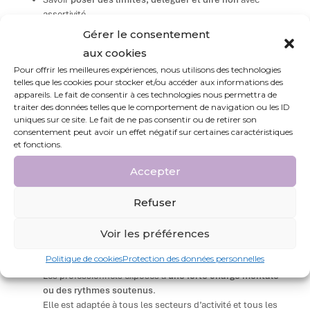
assertivité.
Elle favorise un
rééquilibrage entre performance et
Gérer le consentement
bien-être au travail
.
aux cookies
Pour offrir les meilleures expériences, nous utilisons des technologies
telles que les cookies pour stocker et/ou accéder aux informations des
À qui s’adresse cette formation ?
appareils. Le fait de consentir à ces technologies nous permettra de
traiter des données telles que le comportement de navigation ou les ID
Elle est destinée à :
uniques sur ce site. Le fait de ne pas consentir ou de retirer son
consentement peut avoir un effet négatif sur certaines caractéristiques
et fonctions.
Tous les
collaborateurs
souhaitant améliorer leur
efficacité au quotidien,
Accepter
Les
managers
qui jonglent entre opérationnel, reporting
Refuser
et gestion d’équipe,
Voir les préférences
Les
chefs de projet
ou fonctions support en charge de
multiples missions,
Politique de cookies
Protection des données personnelles
Les professionnels exposés à
une forte charge mentale
ou des rythmes soutenus
.
Elle est adaptée à tous les secteurs d’activité et tous les