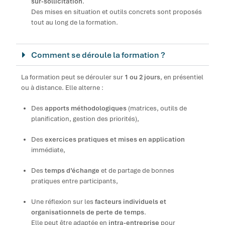
sur-sollicitation
.
Des mises en situation et outils concrets sont proposés
tout au long de la formation.
Comment se déroule la formation ?
La formation peut se dérouler sur
1 ou 2 jours
, en présentiel
ou à distance. Elle alterne :
Des
apports méthodologiques
(matrices, outils de
planification, gestion des priorités),
Des
exercices pratiques et mises en application
immédiate,
Des
temps d’échange
et de partage de bonnes
pratiques entre participants,
Une réflexion sur les
facteurs individuels et
organisationnels de perte de temps
.
Elle peut être adaptée en
intra-entreprise
pour