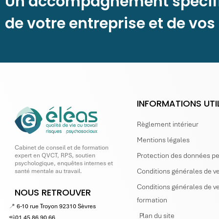
Un accompagnement spécif
de votre entreprise et de vos
INFORMATIONS UTI
Règlement intérieur
Mentions légales
Cabinet de conseil et de formation
Protection des données p
expert en QVCT, RPS, soutien
psychologique, enquêtes internes et
Conditions générales de ve
santé mentale au travail.
Conditions générales de ve
NOUS RETROUVER
formation
📍
6-10 rue Troyon 92310 Sèvres
Plan du site
📲
01 45 86 90 66