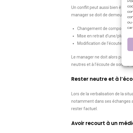
Pou
coo
Un conflit peut aussi bien être un
con
manager se doit de demeurer att
com
ou 
car
Changement de comportement 
Mise en retrait d’une/plusieu
Modification de l’écoute au sein
Le manager ne doit alors pas impo
neutres et à l’écoute de son équi
Rester neutre et à l’éc
Lors de la verbalisation de la sit
notamment dans ses échanges avec
rester factuel.
Avoir recourt à un méd