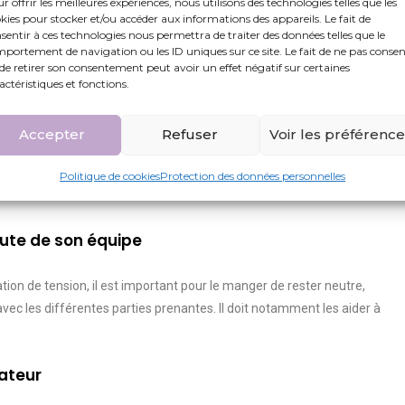
r offrir les meilleures expériences, nous utilisons des technologies telles que les
kies pour stocker et/ou accéder aux informations des appareils. Le fait de
 simple malentendu ou qu’un conflit très encré. Quel qu’il soit, le
sentir à ces technologies nous permettra de traiter des données telles que le
entifs aux différents signaux, notamment :
portement de navigation ou les ID uniques sur ce site. Le fait de ne pas consen
de retirer son consentement peut avoir un effet négatif sur certaines
actéristiques et fonctions.
d’une ou plusieurs personnes de l’équipe
rs personnes
 de l’équipe (si elle n’est plus fluide et claire par exemple)
Accepter
Refuser
Voir les préférenc
ser des conduites à suivre ou son point de vue, mais il se doit de rester
Politique de cookies
Protection des données personnelles
pe.
oute de son équipe
uation de tension, il est important pour le manger de rester neutre,
 les différentes parties prenantes. Il doit notamment les aider à
iateur