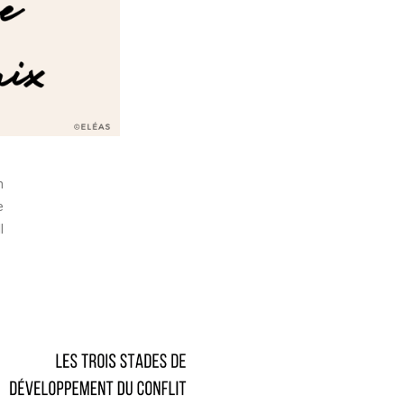
n
e
l