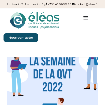
Un besoin ? Une question ?
+33 1 45 86 90 66
contact@eleas.fr
Nous contacter