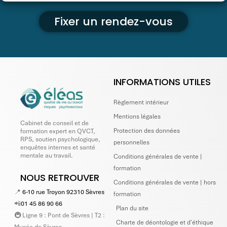
Fixer un rendez-vous
INFORMATIONS UTILES
Règlement intérieur
Mentions légales
Cabinet de conseil et de
Protection des données
formation expert en QVCT,
RPS, soutien psychologique,
personnelles
enquêtes internes et santé
mentale au travail.
Conditions générales de vente |
formation
NOUS RETROUVER
Conditions générales de vente | hors
📍
6-10 rue Troyon 92310 Sèvres
formation
📲
01 45 86 90 66
Plan du site
🚇 Ligne 9 : Pont de Sèvres | T2 :
Charte de déontologie et d'éthique
Musée de Sèvres