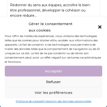
Redonner du sens aux équipes, accroître le bien-
être professionnel, développer la cohésion ou
encore réduire…
Gérer le consentement
Continuer La Lecture
aux cookies
Pour offrir les meilleures expériences, nous utilisons des technologies
telles que les cookies pour stocker et/ou accéder aux informations des
appareils. Le fait de consentir à ces technologies nous permettra de
traiter des données telles que le comportement de navigation ou les ID
uniques sur ce site. Le fait de ne pas consentir ou de retirer son
consentement peut avoir un effet négatif sur certaines caractéristiques
et fonctions.
Un accompagnement
Accepter
spécifique
de votre entreprise et de
Refuser
vos collaborateurs
Voir les préférences
Contacter un conseiller
Politique de cookies
Protection des données personnelles