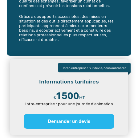
qualité des échanges, favoriser un climat de
confiance et prévenir les tensions relationnelles.
Grâce à des apports accessibles, des mises en
situation et des outils directement applicables, les
participants apprennent à mieux exprimer leurs
besoins, à écouter activement et à construire des
relations professionnelles plus respectueuses,
efficaces et durables.
Inter-entreprise : Sur devis, nous contacter
Informations tarifaires
1500
HT
€
Intra-entreprise : pour une journée d'animation
Demander un devis