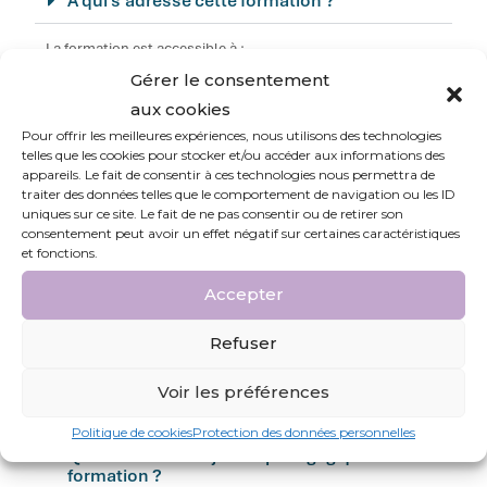
À qui s’adresse cette formation ?
La formation est accessible à :
Gérer le consentement
Tous les
salariés et collaborateurs
, quel que soit leur
aux cookies
poste,
Pour offrir les meilleures expériences, nous utilisons des technologies
telles que les cookies pour stocker et/ou accéder aux informations des
Les
équipes en interaction régulière
, notamment dans
appareils. Le fait de consentir à ces technologies nous permettra de
les environnements agiles ou en mode projet,
traiter des données telles que le comportement de navigation ou les ID
uniques sur ce site. Le fait de ne pas consentir ou de retirer son
Les
managers souhaitant améliorer leur posture
consentement peut avoir un effet négatif sur certaines caractéristiques
relationnelle
,
et fonctions.
Accepter
Les
RH, référents RPS, médiateurs internes ou acteurs
QVT
,
Refuser
Toute personne souhaitant
mieux vivre les relations
professionnelles et prévenir les tensions
.
Voir les préférences
Politique de cookies
Protection des données personnelles
Quels sont les objectifs pédagogiques de la
formation ?