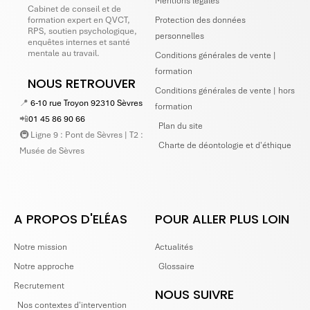
Mentions légales
Cabinet de conseil et de
Protection des données
formation expert en QVCT,
RPS, soutien psychologique,
personnelles
enquêtes internes et santé
mentale au travail.
Conditions générales de vente |
formation
NOUS RETROUVER
Conditions générales de vente | hors
📍
6-10 rue Troyon 92310 Sèvres
formation
📲
01 45 86 90 66
Plan du site
🚇 Ligne 9 : Pont de Sèvres | T2 :
Charte de déontologie et d'éthique
Musée de Sèvres
A PROPOS D'ELÉAS
POUR ALLER PLUS LOIN
Notre mission
Actualités
Notre approche
Glossaire
Recrutement
NOUS SUIVRE
Nos contextes d'intervention