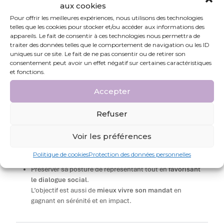
Quels sont les objectifs pédagogiques de la
aux cookies
formation ?
Pour offrir les meilleures expériences, nous utilisons des technologies
telles que les cookies pour stocker et/ou accéder aux informations des
La formation vise à :
appareils. Le fait de consentir à ces technologies nous permettra de
traiter des données telles que le comportement de navigation ou les ID
uniques sur ce site. Le fait de ne pas consentir ou de retirer son
Comprendre les
mécanismes de la conflictualité
au
consentement peut avoir un effet négatif sur certaines caractéristiques
sein des organisations,
et fonctions.
Distinguer les
conflits interpersonnels,
Accepter
organisationnels et sociaux
,
Refuser
Adopter une
communication apaisée et assertive
,
Voir les préférences
Savoir
réguler les tensions lors des échanges en
CSSCT ou dans l’entreprise
,
Politique de cookies
Protection des données personnelles
Préserver sa posture de représentant tout en
favorisant
le dialogue social
.
L’objectif est aussi de
mieux vivre son mandat
en
gagnant en sérénité et en impact.