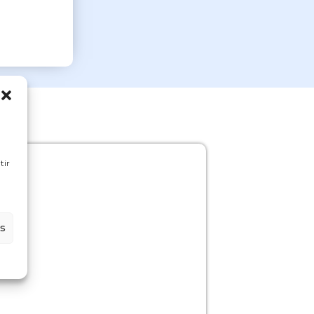
tir
es