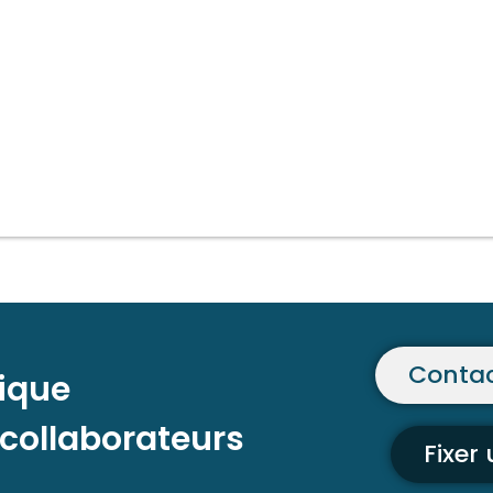
Contac
ique
 collaborateurs
Fixer