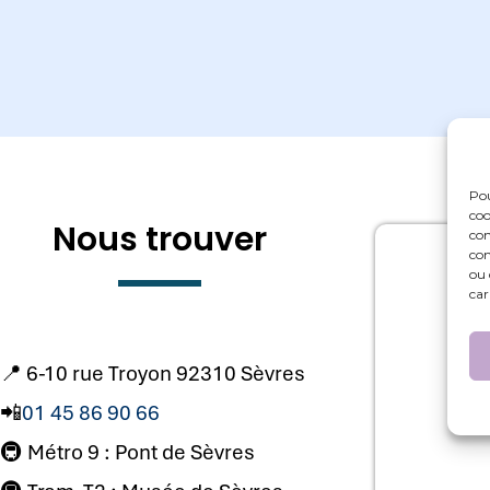
Pou
coo
Nous trouver
con
com
ou 
car
📍 6-10 rue Troyon 92310 Sèvres
📲
01 45 86 90 66
🚇 Métro 9 : Pont de Sèvres