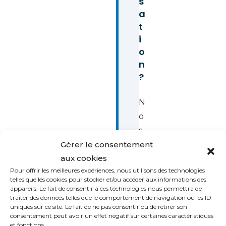
s
a
t
i
o
n
?
N
o
s
e
Gérer le consentement
aux cookies
x
Pour offrir les meilleures expériences, nous utilisons des technologies
p
telles que les cookies pour stocker et/ou accéder aux informations des
e
appareils. Le fait de consentir à ces technologies nous permettra de
traiter des données telles que le comportement de navigation ou les ID
r
uniques sur ce site. Le fait de ne pas consentir ou de retirer son
t
consentement peut avoir un effet négatif sur certaines caractéristiques
et fonctions.