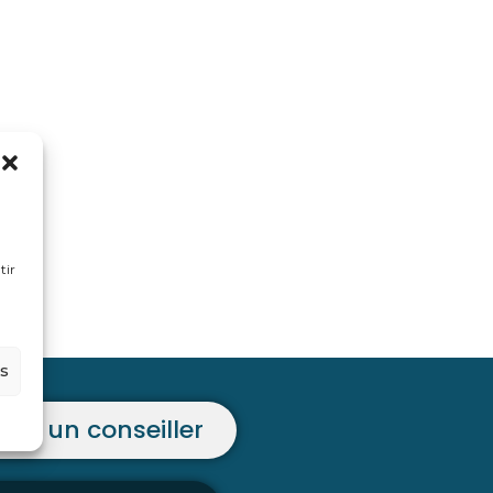
tir
es
ter un conseiller