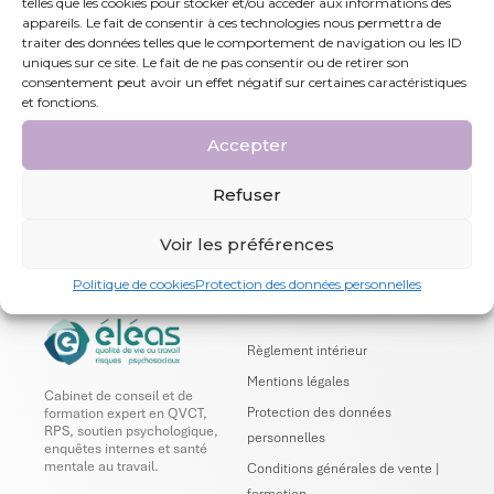
telles que les cookies pour stocker et/ou accéder aux informations des
de votre entreprise et de
appareils. Le fait de consentir à ces technologies nous permettra de
vos collaborateurs
traiter des données telles que le comportement de navigation ou les ID
uniques sur ce site. Le fait de ne pas consentir ou de retirer son
consentement peut avoir un effet négatif sur certaines caractéristiques
Contacter un conseiller
et fonctions.
Accepter
Fixer un rendez-vous
Refuser
Voir les préférences
Politique de cookies
Protection des données personnelles
INFORMATIONS UTILES
Règlement intérieur
Mentions légales
Cabinet de conseil et de
Protection des données
formation expert en QVCT,
RPS, soutien psychologique,
personnelles
enquêtes internes et santé
mentale au travail.
Conditions générales de vente |