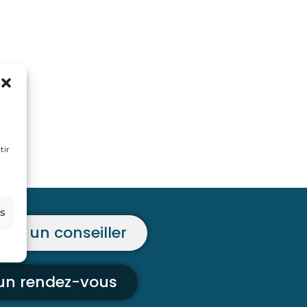
tir
es
ter un conseiller
 un rendez-vous