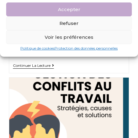
Portrait | Benjamin Langé, Psychologue
Accepter
clinicien et consultant sénior RPS-QVCT
au sein du cabinet Eléas
Refuser
Actualités/ Marque
2 octobre 2024
Voir les préférences
Quel est ton rôle au sein du cabinet Eléas ? En tant
Politique de cookies
Protection des données personnelles
que Psychologue clinicien…
Continuer La Lecture