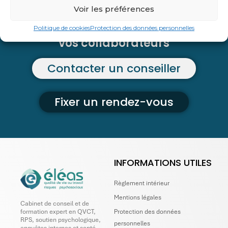
Un accompagnement
Voir les préférences
spécifique
de votre entreprise et de
Politique de cookies
Protection des données personnelles
vos collaborateurs
Contacter un conseiller
Fixer un rendez-vous
INFORMATIONS UTILES
Règlement intérieur
Mentions légales
Cabinet de conseil et de
Protection des données
formation expert en QVCT,
RPS, soutien psychologique,
personnelles