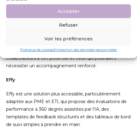
Accepter
betterworks
Refuser
Betterworks se positionne sur l’alignement des objectifs
Voir les préférences
individuels avec la stratégie d’entreprise. Son module IA
Politique de cookies
Protection des données personnelles
analyse les patterns de performance pour identifier les
collaborateurs à fort potentiel et ceux qui pourraient
nécessiter un accompagnement renforcé.
Effy
Effy est une solution plus accessible, particulièrement
adaptée aux PME et ETI, qui propose des évaluations de
performance à 360 degrés assistées par l’IA, des
templates de feedback structurés et des tableaux de bord
de suivi simples à prendre en main.