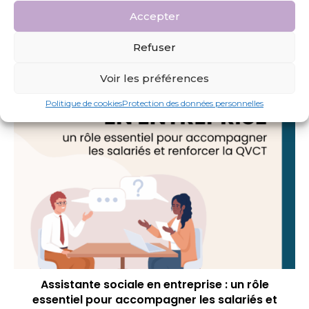
Accepter
Le soutien psychologique en entreprise, un
Refuser
vecteur de santé et de performance
22 janvier 2024
Voir les préférences
Politique de cookies
Protection des données personnelles
Assistante sociale en entreprise : un rôle
essentiel pour accompagner les salariés et